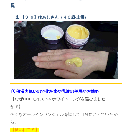
覧
【３.６】ゆあしさん（４０歳/主婦)
保湿力低いので化粧水や乳液の併用がお勧め
【なぜDHCモイスト&ホワイトニングを選びました
か？】
色々なオールインワンジェルを試して自分に合っていたか
ら。
【良い口コミ】